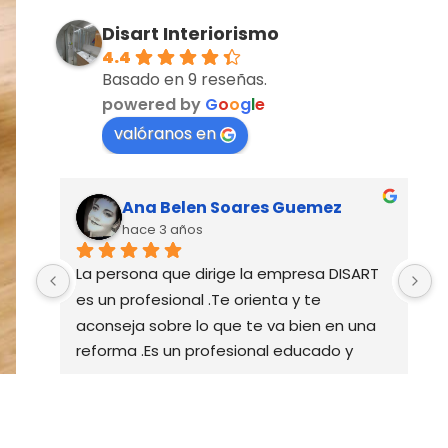
Disart Interiorismo
4.4
Basado en 9 reseñas.
powered by
G
o
o
g
l
e
valóranos en
Ana Belen Soares Guemez
hace 3 años
 
La persona que dirige la empresa DISART 
D
es un profesional .Te orienta y te 
A
aconseja sobre lo que te va bien en una 
p
reforma .Es un profesional educado y 
r
pendiente de todo el trabajo que ello 
d
conlleva con todos los operarios de los 
e
gremios , personas agradables y 
r