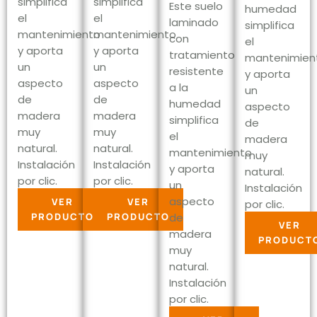
simplifica
simplifica
Este suelo
humedad
el
el
laminado
simplifica
mantenimiento
mantenimiento
con
el
y aporta
y aporta
tratamiento
mantenimien
un
un
resistente
y aporta
aspecto
aspecto
a la
un
de
de
humedad
aspecto
madera
madera
simplifica
de
muy
muy
el
madera
natural.
natural.
mantenimiento
muy
Instalación
Instalación
y aporta
natural.
por clic.
por clic.
un
Instalación
aspecto
VER
VER
por clic.
PRODUCTO
PRODUCTO
de
VER
madera
PRODUCT
muy
natural.
Instalación
por clic.