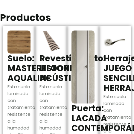
Productos
Suelo:
Revestimiento:
Herraj
MASTERFLOOR
LISTONES
JUEGO
AQUALINE
ACÚSTICOS
SENCIL
HERRA
Este suelo
Este suelo
laminado
laminado
Este suelo
con
con
laminado
Puerta:
tratamiento
tratamiento
con
resistente
resistente
LACADA
tratamiento
a la
a la
resistente
CONTEMPORÁ
humedad
humedad
a la